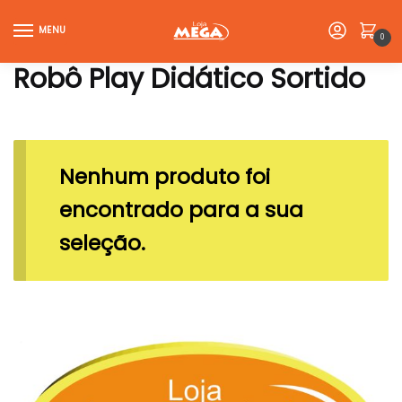
Skip
Skip
to
to
MENU
0
navigation
content
Robô Play Didático Sortido
Nenhum produto foi
encontrado para a sua
seleção.