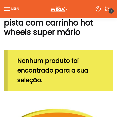
Skip
Skip
to
to
MENU
0
navigation
content
pista com carrinho hot
wheels super mário
Nenhum produto foi
encontrado para a sua
seleção.