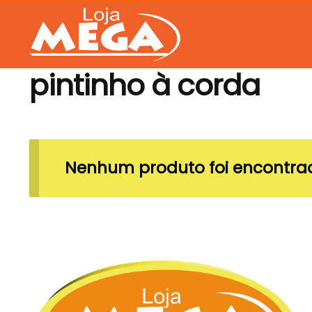
Skip
Skip
to
to
navigation
content
pintinho à corda
Nenhum produto foi encontrad