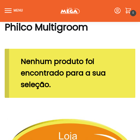
Skip
Skip
to
to
MENU
0
navigation
content
Philco Multigroom
Nenhum produto foi
encontrado para a sua
seleção.