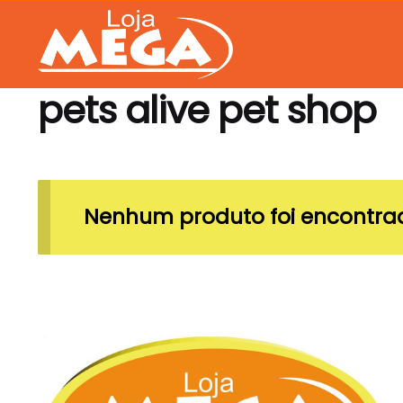
Skip
Skip
to
to
navigation
content
pets alive pet shop
Nenhum produto foi encontrad