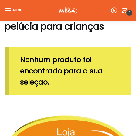
Skip
Skip
to
to
MENU
0
navigation
content
pelúcia para crianças
Nenhum produto foi
encontrado para a sua
seleção.