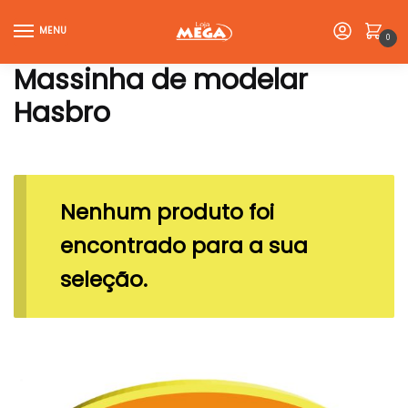
Skip
Skip
to
to
MENU
0
navigation
content
Massinha de modelar
Hasbro
Nenhum produto foi
encontrado para a sua
seleção.