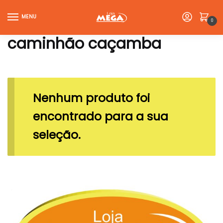
Skip
Skip
to
to
MENU
0
navigation
content
caminhão caçamba
Nenhum produto foi
encontrado para a sua
seleção.