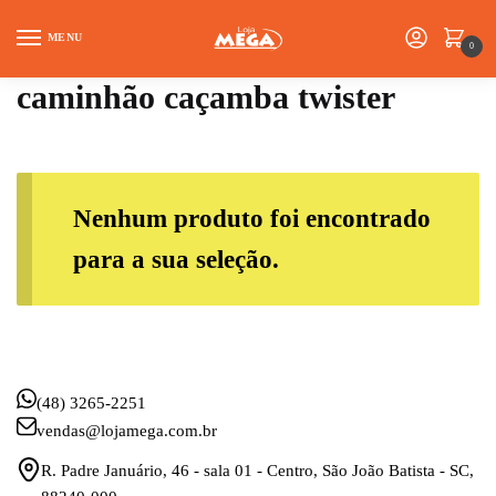
Skip
Skip
to
to
MENU
0
navigation
content
caminhão caçamba twister
Nenhum produto foi encontrado
para a sua seleção.
(48) 3265-2251
vendas@lojamega.com.br
R. Padre Januário, 46 - sala 01 - Centro, São João Batista - SC,