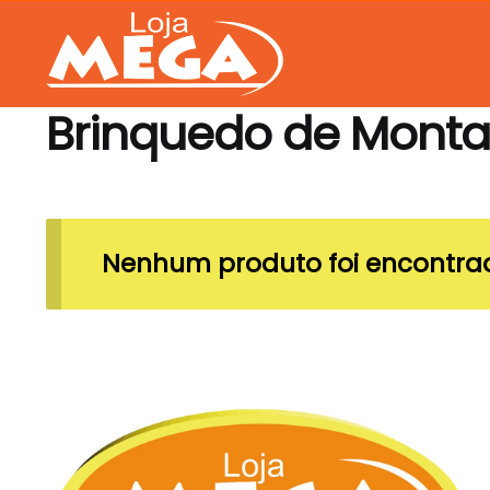
Skip
Skip
to
to
navigation
content
Brinquedo de Monta
Nenhum produto foi encontrad