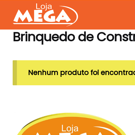
Skip
Skip
to
to
navigation
content
Brinquedo de Const
Nenhum produto foi encontrad