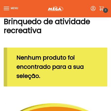
Skip
Skip
to
to
MENU
0
navigation
content
Brinquedo de atividade
recreativa
Nenhum produto foi
encontrado para a sua
seleção.