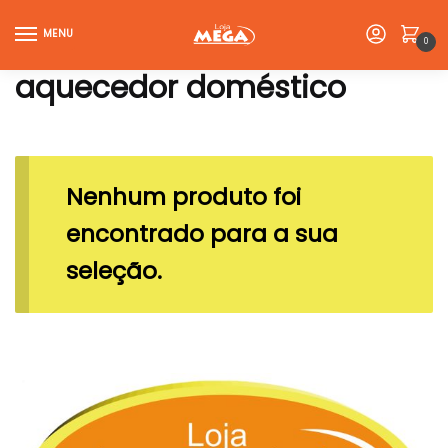
Skip
Skip
to
to
MENU
0
navigation
content
aquecedor doméstico
Nenhum produto foi
encontrado para a sua
seleção.